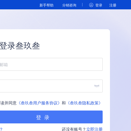
新手帮助
分销咨询
登录
注册
登录叁玖叁
读并同意
《叁玖叁用户服务协议》
和
《叁玖叁隐私政策》
？
还没有账号？
立即注册