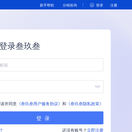
新手帮助
分销咨询
登录
注册
登录叁玖叁
读并同意
《叁玖叁用户服务协议》
和
《叁玖叁隐私政策》
？
还没有账号？
立即注册